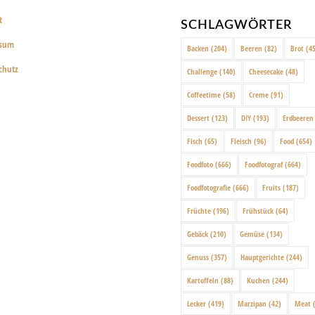
t
SCHLAGWÖRTER
ssum
Backen
(204)
Beeren
(82)
Brot
(45
chutz
Challenge
(140)
Cheesecake
(48)
Coffeetime
(58)
Creme
(91)
Dessert
(123)
DIY
(193)
Erdbeeren
Fisch
(65)
Fleisch
(96)
Food
(654)
Foodfoto
(666)
Foodfotograf
(664)
Foodfotografie
(666)
Fruits
(187)
Früchte
(196)
Frühstück
(64)
Gebäck
(210)
Gemüse
(134)
Genuss
(357)
Hauptgerichte
(244)
Kartoffeln
(88)
Kuchen
(244)
Lecker
(419)
Marzipan
(42)
Meat
(