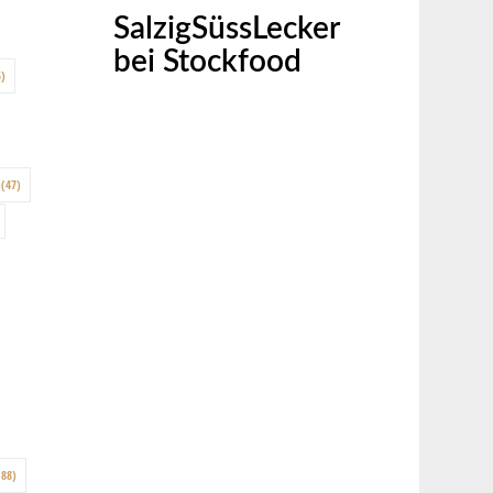
SalzigSüssLecker
bei Stockfood
)
(47)
88)