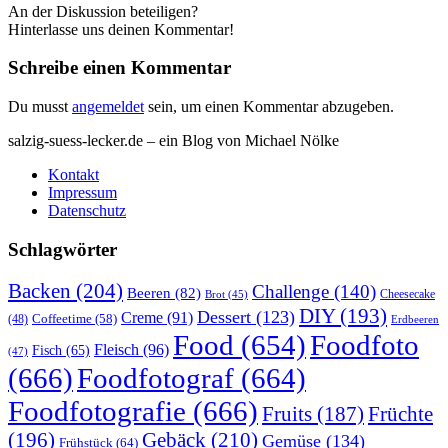
An der Diskussion beteiligen?
Hinterlasse uns deinen Kommentar!
Schreibe einen Kommentar
Du musst
angemeldet
sein, um einen Kommentar abzugeben.
salzig-suess-lecker.de – ein Blog von Michael Nölke
Kontakt
Impressum
Datenschutz
Schlagwörter
Backen
(204)
Challenge
(140)
Beeren
(82)
Brot
(45)
Cheesecake
DIY
(193)
Dessert
(123)
Creme
(91)
Coffeetime
(58)
(48)
Erdbeeren
Food
(654)
Foodfoto
Fleisch
(96)
Fisch
(65)
(47)
(666)
Foodfotograf
(664)
Foodfotografie
(666)
Früchte
Fruits
(187)
(196)
Gebäck
(210)
Gemüse
(134)
Frühstück
(64)