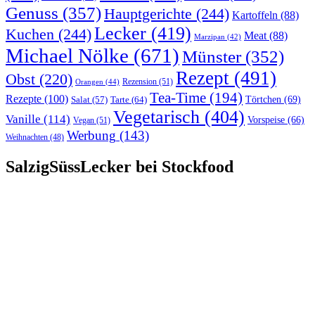
Genuss
(357)
Hauptgerichte
(244)
Kartoffeln
(88)
Lecker
(419)
Kuchen
(244)
Meat
(88)
Marzipan
(42)
Michael Nölke
(671)
Münster
(352)
Rezept
(491)
Obst
(220)
Rezension
(51)
Orangen
(44)
Tea-Time
(194)
Rezepte
(100)
Törtchen
(69)
Tarte
(64)
Salat
(57)
Vegetarisch
(404)
Vanille
(114)
Vorspeise
(66)
Vegan
(51)
Werbung
(143)
Weihnachten
(48)
SalzigSüssLecker bei Stockfood