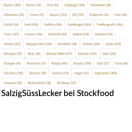
Backen
(204)
Beeren
(82)
Brot
(45)
Challenge
(140)
Cheesecake
(48)
Coffeetime
(58)
Creme
(91)
Dessert
(123)
DIY
(193)
Erdbeeren
(47)
Fisch
(65)
Fleisch
(96)
Food
(654)
Foodfoto
(666)
Foodfotograf
(664)
Foodfotografie
(666)
Fruits
(187)
Früchte
(196)
Frühstück
(64)
Gebäck
(210)
Gemüse
(134)
Genuss
(357)
Hauptgerichte
(244)
Kartoffeln
(88)
Kuchen
(244)
Lecker
(419)
Marzipan
(42)
Meat
(88)
Michael Nölke
(671)
Münster
(352)
Obst
(220)
Orangen
(44)
Rezension
(51)
Rezept
(491)
Rezepte
(100)
Salat
(57)
Tarte
(64)
Tea-Time
(194)
Törtchen
(69)
Vanille
(114)
Vegan
(51)
Vegetarisch
(404)
Vorspeise
(66)
Weihnachten
(48)
Werbung
(143)
SalzigSüssLecker bei Stockfood