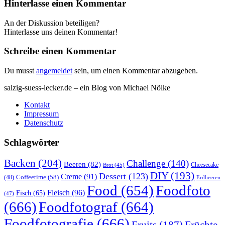
Hinterlasse einen Kommentar
An der Diskussion beteiligen?
Hinterlasse uns deinen Kommentar!
Schreibe einen Kommentar
Du musst
angemeldet
sein, um einen Kommentar abzugeben.
salzig-suess-lecker.de – ein Blog von Michael Nölke
Kontakt
Impressum
Datenschutz
Schlagwörter
Backen
(204)
Challenge
(140)
Beeren
(82)
Brot
(45)
Cheesecake
DIY
(193)
Dessert
(123)
Creme
(91)
Coffeetime
(58)
(48)
Erdbeeren
Food
(654)
Foodfoto
Fleisch
(96)
Fisch
(65)
(47)
(666)
Foodfotograf
(664)
Foodfotografie
(666)