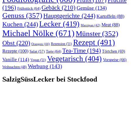
Früchte
Fruits
(187)
(196)
Gebäck
(210)
Gemüse
(134)
Frühstück
(64)
Genuss
(357)
Hauptgerichte
(244)
Kartoffeln
(88)
Lecker
(419)
Kuchen
(244)
Meat
(88)
Marzipan
(42)
Michael Nölke
(671)
Münster
(352)
Rezept
(491)
Obst
(220)
Rezension
(51)
Orangen
(44)
Tea-Time
(194)
Rezepte
(100)
Törtchen
(69)
Tarte
(64)
Salat
(57)
Vegetarisch
(404)
Vanille
(114)
Vorspeise
(66)
Vegan
(51)
Werbung
(143)
Weihnachten
(48)
SalzigSüssLecker bei Stockfood