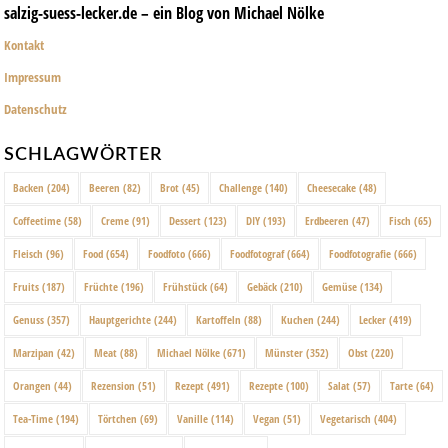
salzig-suess-lecker.de – ein Blog von Michael Nölke
Kontakt
Impressum
Datenschutz
SCHLAGWÖRTER
Backen
(204)
Beeren
(82)
Brot
(45)
Challenge
(140)
Cheesecake
(48)
Coffeetime
(58)
Creme
(91)
Dessert
(123)
DIY
(193)
Erdbeeren
(47)
Fisch
(65)
Fleisch
(96)
Food
(654)
Foodfoto
(666)
Foodfotograf
(664)
Foodfotografie
(666)
Fruits
(187)
Früchte
(196)
Frühstück
(64)
Gebäck
(210)
Gemüse
(134)
Genuss
(357)
Hauptgerichte
(244)
Kartoffeln
(88)
Kuchen
(244)
Lecker
(419)
Marzipan
(42)
Meat
(88)
Michael Nölke
(671)
Münster
(352)
Obst
(220)
Orangen
(44)
Rezension
(51)
Rezept
(491)
Rezepte
(100)
Salat
(57)
Tarte
(64)
Tea-Time
(194)
Törtchen
(69)
Vanille
(114)
Vegan
(51)
Vegetarisch
(404)