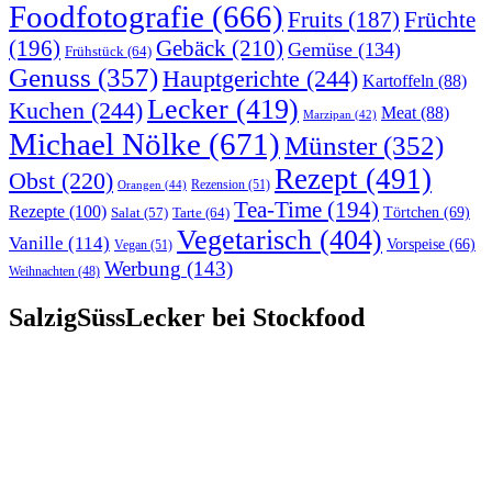
Foodfotografie
(666)
Früchte
Fruits
(187)
(196)
Gebäck
(210)
Gemüse
(134)
Frühstück
(64)
Genuss
(357)
Hauptgerichte
(244)
Kartoffeln
(88)
Lecker
(419)
Kuchen
(244)
Meat
(88)
Marzipan
(42)
Michael Nölke
(671)
Münster
(352)
Rezept
(491)
Obst
(220)
Rezension
(51)
Orangen
(44)
Tea-Time
(194)
Rezepte
(100)
Törtchen
(69)
Tarte
(64)
Salat
(57)
Vegetarisch
(404)
Vanille
(114)
Vorspeise
(66)
Vegan
(51)
Werbung
(143)
Weihnachten
(48)
SalzigSüssLecker bei Stockfood