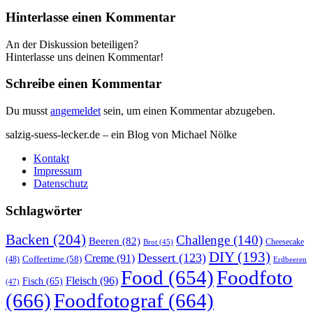
Hinterlasse einen Kommentar
An der Diskussion beteiligen?
Hinterlasse uns deinen Kommentar!
Schreibe einen Kommentar
Du musst
angemeldet
sein, um einen Kommentar abzugeben.
salzig-suess-lecker.de – ein Blog von Michael Nölke
Kontakt
Impressum
Datenschutz
Schlagwörter
Backen
(204)
Challenge
(140)
Beeren
(82)
Brot
(45)
Cheesecake
DIY
(193)
Dessert
(123)
Creme
(91)
Coffeetime
(58)
(48)
Erdbeeren
Food
(654)
Foodfoto
Fleisch
(96)
Fisch
(65)
(47)
(666)
Foodfotograf
(664)