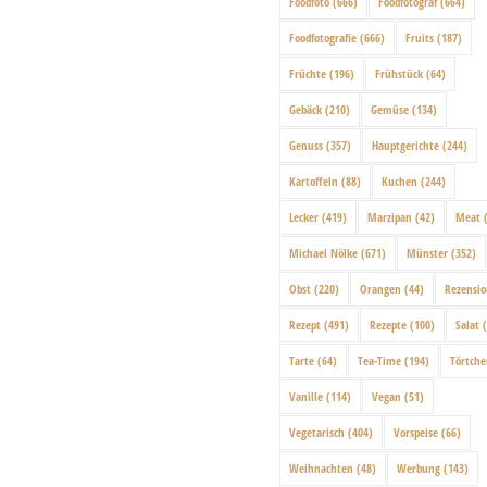
Foodfoto
(666)
Foodfotograf
(664)
Foodfotografie
(666)
Fruits
(187)
Früchte
(196)
Frühstück
(64)
Gebäck
(210)
Gemüse
(134)
Genuss
(357)
Hauptgerichte
(244)
Kartoffeln
(88)
Kuchen
(244)
Lecker
(419)
Marzipan
(42)
Meat
(
Michael Nölke
(671)
Münster
(352)
Obst
(220)
Orangen
(44)
Rezensi
Rezept
(491)
Rezepte
(100)
Salat
(
Tarte
(64)
Tea-Time
(194)
Törtch
Vanille
(114)
Vegan
(51)
Vegetarisch
(404)
Vorspeise
(66)
Weihnachten
(48)
Werbung
(143)