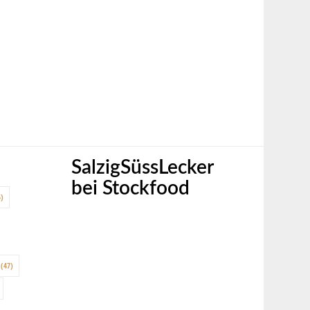
SalzigSüssLecker
bei Stockfood
)
(47)