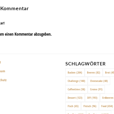
n Kommentar
tar!
um einen Kommentar abzugeben.
t
SCHLAGWÖRTER
ssum
Backen
(204)
Beeren
(82)
Brot
(45
chutz
Challenge
(140)
Cheesecake
(48)
Coffeetime
(58)
Creme
(91)
Dessert
(123)
DIY
(193)
Erdbeeren
Fisch
(65)
Fleisch
(96)
Food
(654)