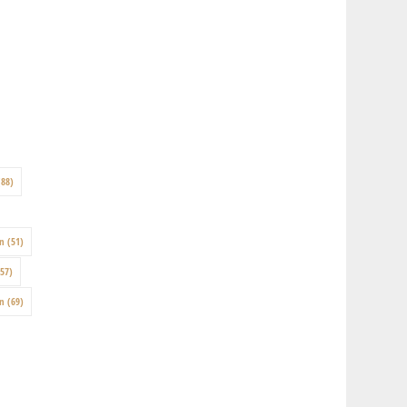
88)
on
(51)
57)
en
(69)