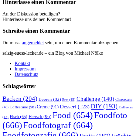
Hinterlasse einen Kommentar
An der Diskussion beteiligen?
Hinterlasse uns deinen Kommentar!
Schreibe einen Kommentar
Du musst
angemeldet
sein, um einen Kommentar abzugeben.
salzig-suess-lecker.de – ein Blog von Michael Nölke
Kontakt
Impressum
Datenschutz
Schlagwörter
Backen
(204)
Challenge
(140)
Beeren
(82)
Brot
(45)
Cheesecake
DIY
(193)
Dessert
(123)
Creme
(91)
Coffeetime
(58)
(48)
Erdbeeren
Food
(654)
Foodfoto
Fleisch
(96)
Fisch
(65)
(47)
(666)
Foodfotograf
(664)
Foodfotografie
(666)