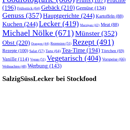
Früchte
Fruits
(187)
(196)
Gebäck
(210)
Gemüse
(134)
Frühstück
(64)
Genuss
(357)
Hauptgerichte
(244)
Kartoffeln
(88)
Lecker
(419)
Kuchen
(244)
Meat
(88)
Marzipan
(42)
Michael Nölke
(671)
Münster
(352)
Rezept
(491)
Obst
(220)
Rezension
(51)
Orangen
(44)
Tea-Time
(194)
Rezepte
(100)
Törtchen
(69)
Tarte
(64)
Salat
(57)
Vegetarisch
(404)
Vanille
(114)
Vorspeise
(66)
Vegan
(51)
Werbung
(143)
Weihnachten
(48)
SalzigSüssLecker bei Stockfood