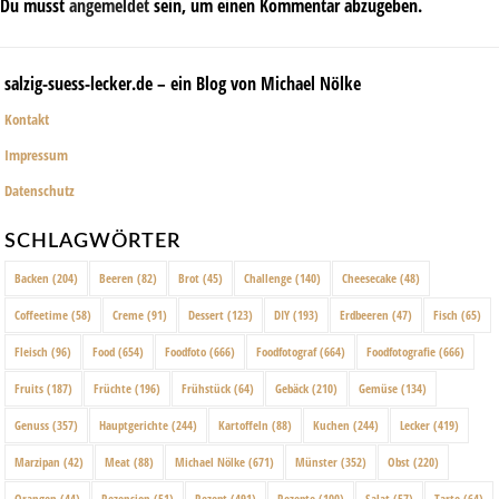
Du musst
angemeldet
sein, um einen Kommentar abzugeben.
salzig-suess-lecker.de – ein Blog von Michael Nölke
Kontakt
Impressum
Datenschutz
SCHLAGWÖRTER
Backen
(204)
Beeren
(82)
Brot
(45)
Challenge
(140)
Cheesecake
(48)
Coffeetime
(58)
Creme
(91)
Dessert
(123)
DIY
(193)
Erdbeeren
(47)
Fisch
(65)
Fleisch
(96)
Food
(654)
Foodfoto
(666)
Foodfotograf
(664)
Foodfotografie
(666)
Fruits
(187)
Früchte
(196)
Frühstück
(64)
Gebäck
(210)
Gemüse
(134)
Genuss
(357)
Hauptgerichte
(244)
Kartoffeln
(88)
Kuchen
(244)
Lecker
(419)
Marzipan
(42)
Meat
(88)
Michael Nölke
(671)
Münster
(352)
Obst
(220)
Orangen
(44)
Rezension
(51)
Rezept
(491)
Rezepte
(100)
Salat
(57)
Tarte
(64)