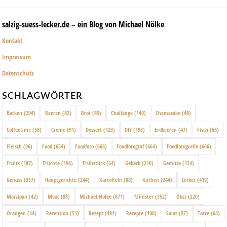
salzig-suess-lecker.de – ein Blog von Michael Nölke
Kontakt
Impressum
Datenschutz
SCHLAGWÖRTER
Backen
(204)
Beeren
(82)
Brot
(45)
Challenge
(140)
Cheesecake
(48)
Coffeetime
(58)
Creme
(91)
Dessert
(123)
DIY
(193)
Erdbeeren
(47)
Fisch
(65)
Fleisch
(96)
Food
(654)
Foodfoto
(666)
Foodfotograf
(664)
Foodfotografie
(666)
Fruits
(187)
Früchte
(196)
Frühstück
(64)
Gebäck
(210)
Gemüse
(134)
Genuss
(357)
Hauptgerichte
(244)
Kartoffeln
(88)
Kuchen
(244)
Lecker
(419)
Marzipan
(42)
Meat
(88)
Michael Nölke
(671)
Münster
(352)
Obst
(220)
Orangen
(44)
Rezension
(51)
Rezept
(491)
Rezepte
(100)
Salat
(57)
Tarte
(64)