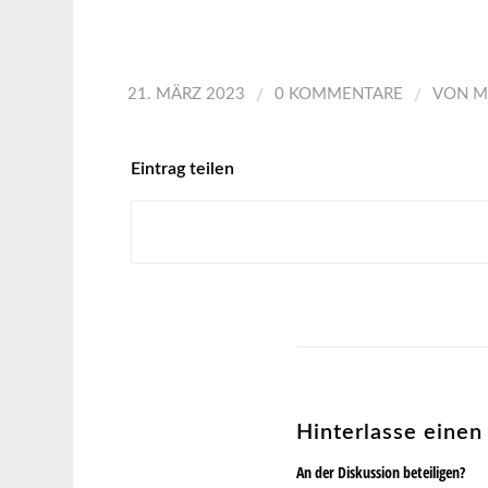
/
/
21. MÄRZ 2023
0 KOMMENTARE
VON
M
Eintrag teilen
Hinterlasse eine
An der Diskussion beteiligen?