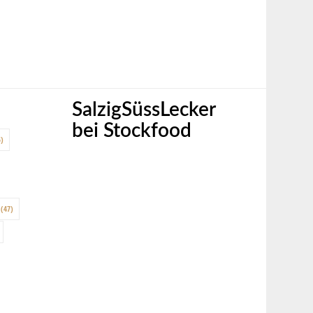
SalzigSüssLecker
bei Stockfood
)
(47)