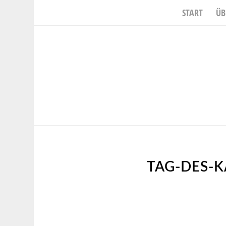
START
ÜB
TAG-DES-