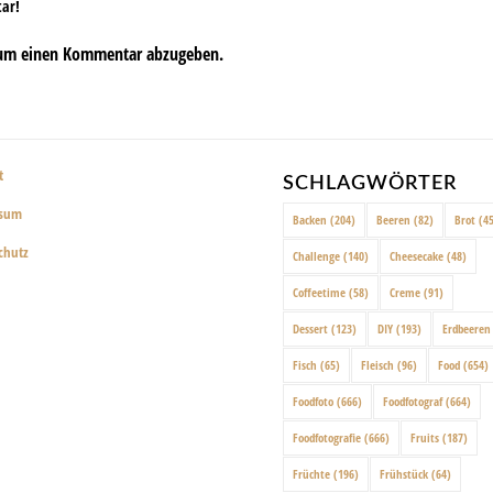
tar!
um einen Kommentar abzugeben.
t
SCHLAGWÖRTER
ssum
Backen
(204)
Beeren
(82)
Brot
(45
chutz
Challenge
(140)
Cheesecake
(48)
Coffeetime
(58)
Creme
(91)
Dessert
(123)
DIY
(193)
Erdbeeren
Fisch
(65)
Fleisch
(96)
Food
(654)
Foodfoto
(666)
Foodfotograf
(664)
Foodfotografie
(666)
Fruits
(187)
Früchte
(196)
Frühstück
(64)