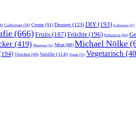
DIY
(193)
Dessert
(123)
Creme
(91)
Coffeetime
(58)
8)
Erdbeeren
(47)
afie
(666)
Früchte
(196)
Ge
Fruits
(187)
Frühstück
(64)
Michael Nölke
(
cker
(419)
Meat
(88)
Marzipan
(42)
Vegetarisch
(40
(194)
Vanille
(114)
Törtchen
(69)
Vegan
(51)