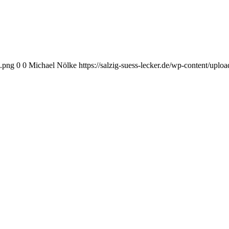
o.png
0
0
Michael Nölke
https://salzig-suess-lecker.de/wp-content/upl