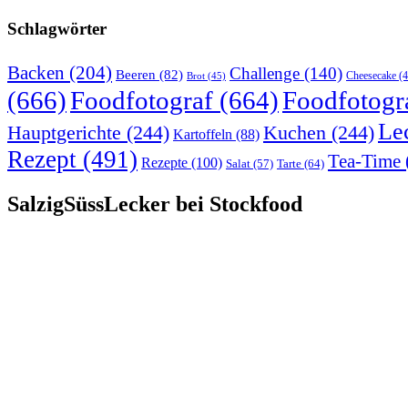
Schlagwörter
Backen
(204)
Challenge
(140)
Beeren
(82)
Brot
(45)
Cheesecake
(4
(666)
Foodfotograf
(664)
Foodfotogr
Le
Hauptgerichte
(244)
Kuchen
(244)
Kartoffeln
(88)
Rezept
(491)
Tea-Time
Rezepte
(100)
Tarte
(64)
Salat
(57)
SalzigSüssLecker bei Stockfood