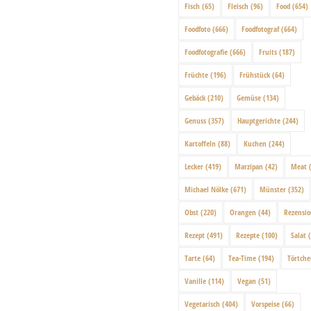
Fisch
(65)
Fleisch
(96)
Food
(654)
Foodfoto
(666)
Foodfotograf
(664)
Foodfotografie
(666)
Fruits
(187)
Früchte
(196)
Frühstück
(64)
Gebäck
(210)
Gemüse
(134)
Genuss
(357)
Hauptgerichte
(244)
Kartoffeln
(88)
Kuchen
(244)
Lecker
(419)
Marzipan
(42)
Meat
(
Michael Nölke
(671)
Münster
(352)
Obst
(220)
Orangen
(44)
Rezensi
Rezept
(491)
Rezepte
(100)
Salat
(
Tarte
(64)
Tea-Time
(194)
Törtch
Vanille
(114)
Vegan
(51)
Vegetarisch
(404)
Vorspeise
(66)