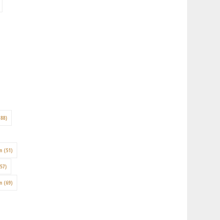
88)
on
(51)
57)
en
(69)