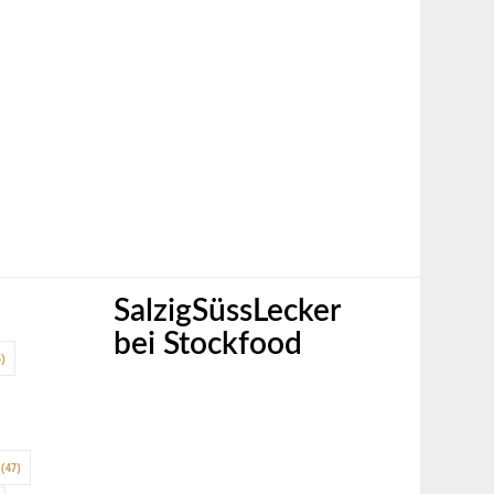
SalzigSüssLecker
bei Stockfood
)
(47)