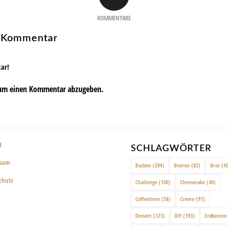
KOMMENTARE
n Kommentar
tar!
um einen Kommentar abzugeben.
t
SCHLAGWÖRTER
ssum
Backen
(204)
Beeren
(82)
Brot
(45
chutz
Challenge
(140)
Cheesecake
(48)
Coffeetime
(58)
Creme
(91)
Dessert
(123)
DIY
(193)
Erdbeeren