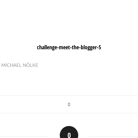
challenge-meet-the-blogger-5
N
MICHAEL NÖLKE
0