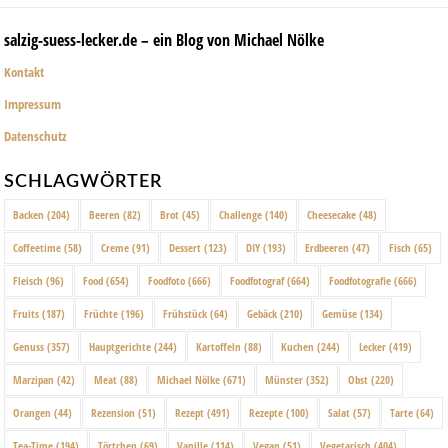
salzig-suess-lecker.de – ein Blog von Michael Nölke
Kontakt
Impressum
Datenschutz
SCHLAGWÖRTER
Backen
(204)
Beeren
(82)
Brot
(45)
Challenge
(140)
Cheesecake
(48)
Coffeetime
(58)
Creme
(91)
Dessert
(123)
DIY
(193)
Erdbeeren
(47)
Fisch
(65)
Fleisch
(96)
Food
(654)
Foodfoto
(666)
Foodfotograf
(664)
Foodfotografie
(666)
Fruits
(187)
Früchte
(196)
Frühstück
(64)
Gebäck
(210)
Gemüse
(134)
Genuss
(357)
Hauptgerichte
(244)
Kartoffeln
(88)
Kuchen
(244)
Lecker
(419)
Marzipan
(42)
Meat
(88)
Michael Nölke
(671)
Münster
(352)
Obst
(220)
Orangen
(44)
Rezension
(51)
Rezept
(491)
Rezepte
(100)
Salat
(57)
Tarte
(64)
Tea-Time
(194)
Törtchen
(69)
Vanille
(114)
Vegan
(51)
Vegetarisch
(404)