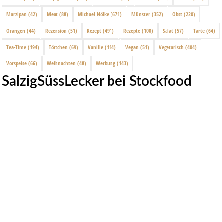
Marzipan
(42)
Meat
(88)
Michael Nölke
(671)
Münster
(352)
Obst
(220)
Orangen
(44)
Rezension
(51)
Rezept
(491)
Rezepte
(100)
Salat
(57)
Tarte
(64)
Tea-Time
(194)
Törtchen
(69)
Vanille
(114)
Vegan
(51)
Vegetarisch
(404)
Vorspeise
(66)
Weihnachten
(48)
Werbung
(143)
SalzigSüssLecker bei Stockfood