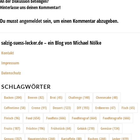
An der Diskussion beteiligen?
Hinterlasse uns deinen Kommentar!
Du musst
angemeldet
sein, um einen Kommentar abzugeben.
salzig-suess-lecker.de – ein Blog von Michael Nölke
Kontakt
Impressum
Datenschutz
SCHLAGWÖRTER
Backen
(204)
Beeren
(82)
Brot
(45)
Challenge
(140)
Cheesecake
(48)
Coffeetime
(58)
Creme
(91)
Dessert
(123)
DIY
(193)
Erdbeeren
(47)
Fisch
(65)
Fleisch
(96)
Food
(654)
Foodfoto
(666)
Foodfotograf
(664)
Foodfotografie
(666)
Fruits
(187)
Früchte
(196)
Frühstück
(64)
Gebäck
(210)
Gemüse
(134)
Genuss
(357)
Hauptgerichte
(244)
Kartoffeln
(88)
Kuchen
(244)
Lecker
(419)