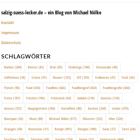
salzig-suess-lecker.de – ein Blog von Michael Nölke
Kontakt
Impressum
Datenschutz
SCHLAGWÖRTER
Backen
(204)
Beeren
(82)
Brot
(45)
Challenge
(140)
Cheesecake
(48)
Coffeetime
(58)
Creme
(91)
Dessert
(123)
DIY
(193)
Erdbeeren
(47)
Fisch
(65)
Fleisch
(96)
Food
(654)
Foodfoto
(666)
Foodfotograf
(664)
Foodfotografie
(666)
Fruits
(187)
Früchte
(196)
Frühstück
(64)
Gebäck
(210)
Gemüse
(134)
Genuss
(357)
Hauptgerichte
(244)
Kartoffeln
(88)
Kuchen
(244)
Lecker
(419)
Marzipan
(42)
Meat
(88)
Michael Nölke
(671)
Münster
(352)
Obst
(220)
Orangen
(44)
Rezension
(51)
Rezept
(491)
Rezepte
(100)
Salat
(57)
Tarte
(64)
Tea-Time
(194)
Törtchen
(69)
Vanille
(114)
Vegan
(51)
Vegetarisch
(404)