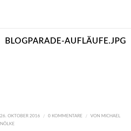
BLOGPARADE-AUFLÄUFE.JPG
/
/
26. OKTOBER 2016
0 KOMMENTARE
VON
MICHAEL
NÖLKE