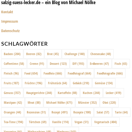
salzig-suess-lecker.de – ein Blog von Michael Nölke
Kontakt
Impressum
Datenschutz
SCHLAGWÖRTER
Backen
(204)
Beeren
(82)
Brot
(45)
Challenge
(140)
Cheesecake
(48)
Coffeetime
(58)
Creme
(91)
Dessert
(123)
DIY
(193)
Erdbeeren
(47)
Fisch
(65)
Fleisch
(96)
Food
(654)
Foodfoto
(666)
Foodfotograf
(664)
Foodfotografie
(666)
Fruits
(187)
Früchte
(196)
Frühstück
(64)
Gebäck
(210)
Gemüse
(134)
Genuss
(357)
Hauptgerichte
(244)
Kartoffeln
(88)
Kuchen
(244)
Lecker
(419)
Marzipan
(42)
Meat
(88)
Michael Nölke
(671)
Münster
(352)
Obst
(220)
Orangen
(44)
Rezension
(51)
Rezept
(491)
Rezepte
(100)
Salat
(57)
Tarte
(64)
Tea-Time
(194)
Törtchen
(69)
Vanille
(114)
Vegan
(51)
Vegetarisch
(404)
Vorspeise
(66)
Weihnachten
(48)
Werbung
(143)