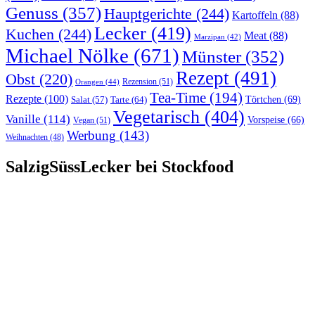
Genuss
(357)
Hauptgerichte
(244)
Kartoffeln
(88)
Lecker
(419)
Kuchen
(244)
Meat
(88)
Marzipan
(42)
Michael Nölke
(671)
Münster
(352)
Rezept
(491)
Obst
(220)
Rezension
(51)
Orangen
(44)
Tea-Time
(194)
Rezepte
(100)
Törtchen
(69)
Tarte
(64)
Salat
(57)
Vegetarisch
(404)
Vanille
(114)
Vorspeise
(66)
Vegan
(51)
Werbung
(143)
Weihnachten
(48)
SalzigSüssLecker bei Stockfood