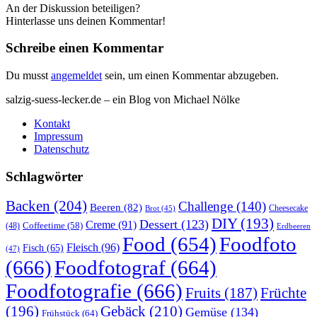
An der Diskussion beteiligen?
Hinterlasse uns deinen Kommentar!
Schreibe einen Kommentar
Du musst
angemeldet
sein, um einen Kommentar abzugeben.
salzig-suess-lecker.de – ein Blog von Michael Nölke
Kontakt
Impressum
Datenschutz
Schlagwörter
Backen
(204)
Challenge
(140)
Beeren
(82)
Brot
(45)
Cheesecake
DIY
(193)
Dessert
(123)
Creme
(91)
Coffeetime
(58)
(48)
Erdbeeren
Food
(654)
Foodfoto
Fleisch
(96)
Fisch
(65)
(47)
(666)
Foodfotograf
(664)
Foodfotografie
(666)
Früchte
Fruits
(187)
(196)
Gebäck
(210)
Gemüse
(134)
Frühstück
(64)