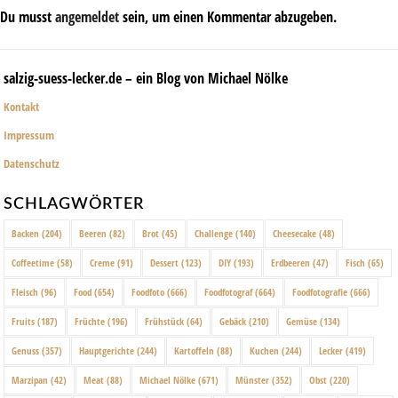
Du musst
angemeldet
sein, um einen Kommentar abzugeben.
salzig-suess-lecker.de – ein Blog von Michael Nölke
Kontakt
Impressum
Datenschutz
SCHLAGWÖRTER
Backen
(204)
Beeren
(82)
Brot
(45)
Challenge
(140)
Cheesecake
(48)
Coffeetime
(58)
Creme
(91)
Dessert
(123)
DIY
(193)
Erdbeeren
(47)
Fisch
(65)
Fleisch
(96)
Food
(654)
Foodfoto
(666)
Foodfotograf
(664)
Foodfotografie
(666)
Fruits
(187)
Früchte
(196)
Frühstück
(64)
Gebäck
(210)
Gemüse
(134)
Genuss
(357)
Hauptgerichte
(244)
Kartoffeln
(88)
Kuchen
(244)
Lecker
(419)
Marzipan
(42)
Meat
(88)
Michael Nölke
(671)
Münster
(352)
Obst
(220)