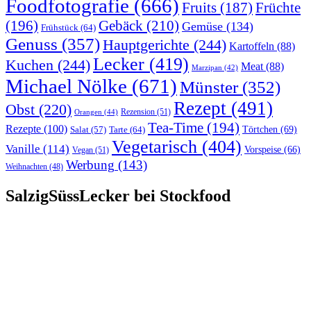
Foodfotografie
(666)
Früchte
Fruits
(187)
(196)
Gebäck
(210)
Gemüse
(134)
Frühstück
(64)
Genuss
(357)
Hauptgerichte
(244)
Kartoffeln
(88)
Lecker
(419)
Kuchen
(244)
Meat
(88)
Marzipan
(42)
Michael Nölke
(671)
Münster
(352)
Rezept
(491)
Obst
(220)
Rezension
(51)
Orangen
(44)
Tea-Time
(194)
Rezepte
(100)
Törtchen
(69)
Tarte
(64)
Salat
(57)
Vegetarisch
(404)
Vanille
(114)
Vorspeise
(66)
Vegan
(51)
Werbung
(143)
Weihnachten
(48)
SalzigSüssLecker bei Stockfood