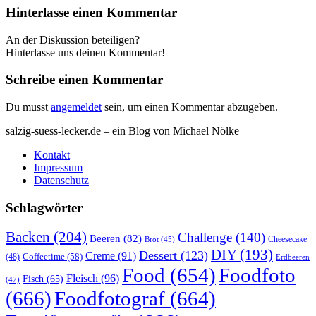
Hinterlasse einen Kommentar
An der Diskussion beteiligen?
Hinterlasse uns deinen Kommentar!
Schreibe einen Kommentar
Du musst
angemeldet
sein, um einen Kommentar abzugeben.
salzig-suess-lecker.de – ein Blog von Michael Nölke
Kontakt
Impressum
Datenschutz
Schlagwörter
Backen
(204)
Challenge
(140)
Beeren
(82)
Brot
(45)
Cheesecake
DIY
(193)
Dessert
(123)
Creme
(91)
Coffeetime
(58)
(48)
Erdbeeren
Food
(654)
Foodfoto
Fleisch
(96)
Fisch
(65)
(47)
(666)
Foodfotograf
(664)