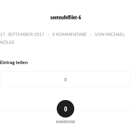
seeteufelfilet-6
/
/
17. SEPTEMBER 2017
0 KOMMENTARE
VON
MICHAEL
NÖLKE
Eintrag teilen
0
KOMMENTARE