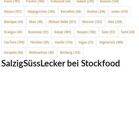
Fruits
(187)
Früchte
(196)
Frühstück
(64)
Gebäck
(210)
Gemüse
(134)
Genuss
(357)
Hauptgerichte
(244)
Kartoffeln
(88)
Kuchen
(244)
Lecker
(419)
Marzipan
(42)
Meat
(88)
Michael Nölke
(671)
Münster
(352)
Obst
(220)
Orangen
(44)
Rezension
(51)
Rezept
(491)
Rezepte
(100)
Salat
(57)
Tarte
(64)
Tea-Time
(194)
Törtchen
(69)
Vanille
(114)
Vegan
(51)
Vegetarisch
(404)
Vorspeise
(66)
Weihnachten
(48)
Werbung
(143)
SalzigSüssLecker bei Stockfood