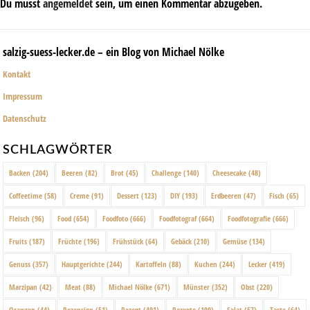
Du musst
angemeldet
sein, um einen Kommentar abzugeben.
salzig-suess-lecker.de – ein Blog von Michael Nölke
Kontakt
Impressum
Datenschutz
SCHLAGWÖRTER
Backen
(204)
Beeren
(82)
Brot
(45)
Challenge
(140)
Cheesecake
(48)
Coffeetime
(58)
Creme
(91)
Dessert
(123)
DIY
(193)
Erdbeeren
(47)
Fisch
(65)
Fleisch
(96)
Food
(654)
Foodfoto
(666)
Foodfotograf
(664)
Foodfotografie
(666)
Fruits
(187)
Früchte
(196)
Frühstück
(64)
Gebäck
(210)
Gemüse
(134)
Genuss
(357)
Hauptgerichte
(244)
Kartoffeln
(88)
Kuchen
(244)
Lecker
(419)
Marzipan
(42)
Meat
(88)
Michael Nölke
(671)
Münster
(352)
Obst
(220)
Orangen
(44)
Rezension
(51)
Rezept
(491)
Rezepte
(100)
Salat
(57)
Tarte
(64)