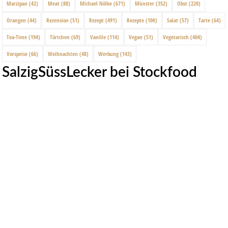
Marzipan
(42)
Meat
(88)
Michael Nölke
(671)
Münster
(352)
Obst
(220)
Orangen
(44)
Rezension
(51)
Rezept
(491)
Rezepte
(100)
Salat
(57)
Tarte
(64)
Tea-Time
(194)
Törtchen
(69)
Vanille
(114)
Vegan
(51)
Vegetarisch
(404)
Vorspeise
(66)
Weihnachten
(48)
Werbung
(143)
SalzigSüssLecker bei Stockfood