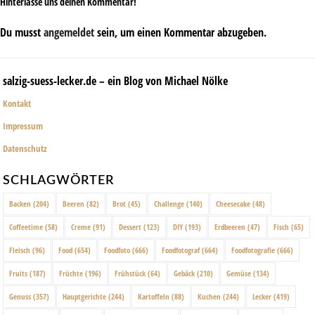
Hinterlasse uns deinen Kommentar!
Du musst
angemeldet
sein, um einen Kommentar abzugeben.
salzig-suess-lecker.de – ein Blog von Michael Nölke
Kontakt
Impressum
Datenschutz
SCHLAGWÖRTER
Backen
(204)
Beeren
(82)
Brot
(45)
Challenge
(140)
Cheesecake
(48)
Coffeetime
(58)
Creme
(91)
Dessert
(123)
DIY
(193)
Erdbeeren
(47)
Fisch
(65)
Fleisch
(96)
Food
(654)
Foodfoto
(666)
Foodfotograf
(664)
Foodfotografie
(666)
Fruits
(187)
Früchte
(196)
Frühstück
(64)
Gebäck
(210)
Gemüse
(134)
Genuss
(357)
Hauptgerichte
(244)
Kartoffeln
(88)
Kuchen
(244)
Lecker
(419)