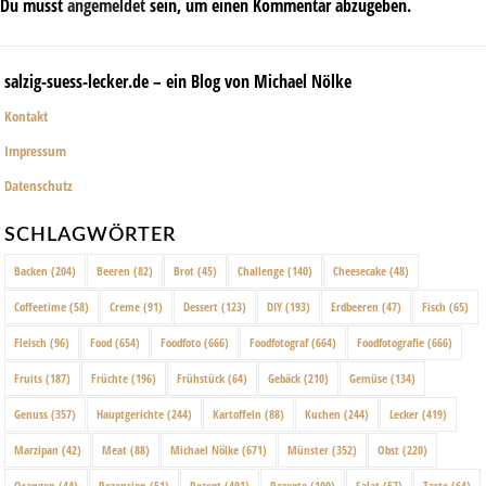
Du musst
angemeldet
sein, um einen Kommentar abzugeben.
salzig-suess-lecker.de – ein Blog von Michael Nölke
Kontakt
Impressum
Datenschutz
SCHLAGWÖRTER
Backen
(204)
Beeren
(82)
Brot
(45)
Challenge
(140)
Cheesecake
(48)
Coffeetime
(58)
Creme
(91)
Dessert
(123)
DIY
(193)
Erdbeeren
(47)
Fisch
(65)
Fleisch
(96)
Food
(654)
Foodfoto
(666)
Foodfotograf
(664)
Foodfotografie
(666)
Fruits
(187)
Früchte
(196)
Frühstück
(64)
Gebäck
(210)
Gemüse
(134)
Genuss
(357)
Hauptgerichte
(244)
Kartoffeln
(88)
Kuchen
(244)
Lecker
(419)
Marzipan
(42)
Meat
(88)
Michael Nölke
(671)
Münster
(352)
Obst
(220)
Orangen
(44)
Rezension
(51)
Rezept
(491)
Rezepte
(100)
Salat
(57)
Tarte
(64)