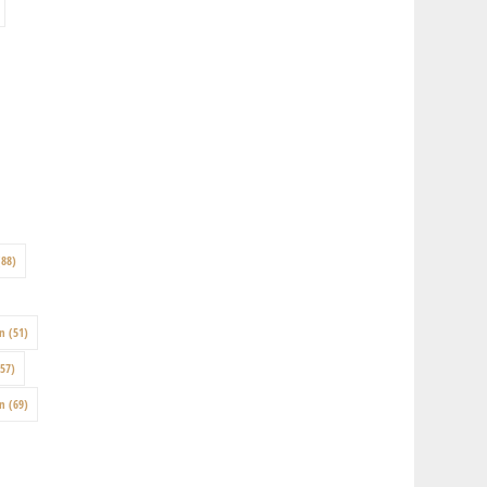
88)
on
(51)
57)
en
(69)