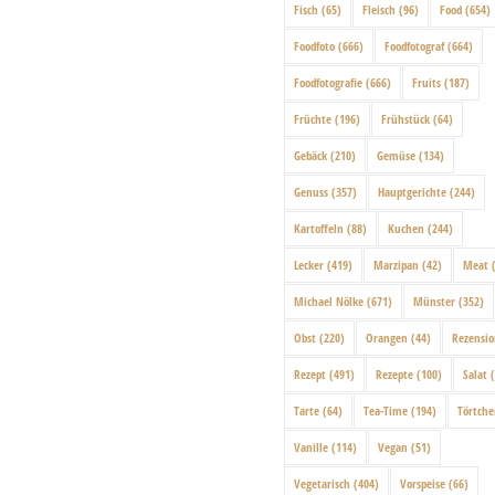
Fisch
(65)
Fleisch
(96)
Food
(654)
Foodfoto
(666)
Foodfotograf
(664)
Foodfotografie
(666)
Fruits
(187)
Früchte
(196)
Frühstück
(64)
Gebäck
(210)
Gemüse
(134)
Genuss
(357)
Hauptgerichte
(244)
Kartoffeln
(88)
Kuchen
(244)
Lecker
(419)
Marzipan
(42)
Meat
(
Michael Nölke
(671)
Münster
(352)
Obst
(220)
Orangen
(44)
Rezensi
Rezept
(491)
Rezepte
(100)
Salat
(
Tarte
(64)
Tea-Time
(194)
Törtch
Vanille
(114)
Vegan
(51)
Vegetarisch
(404)
Vorspeise
(66)