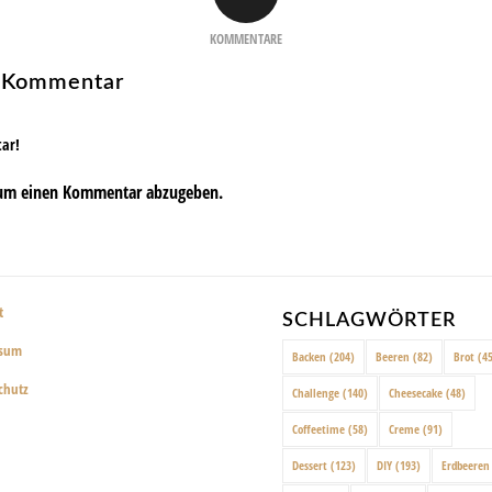
KOMMENTARE
n Kommentar
tar!
um einen Kommentar abzugeben.
t
SCHLAGWÖRTER
ssum
Backen
(204)
Beeren
(82)
Brot
(45
chutz
Challenge
(140)
Cheesecake
(48)
Coffeetime
(58)
Creme
(91)
Dessert
(123)
DIY
(193)
Erdbeeren