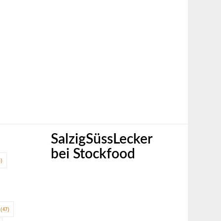
SalzigSüssLecker
bei Stockfood
)
(47)