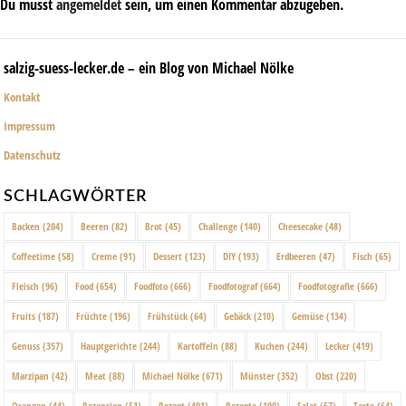
Du musst
angemeldet
sein, um einen Kommentar abzugeben.
salzig-suess-lecker.de – ein Blog von Michael Nölke
Kontakt
Impressum
Datenschutz
SCHLAGWÖRTER
Backen
(204)
Beeren
(82)
Brot
(45)
Challenge
(140)
Cheesecake
(48)
Coffeetime
(58)
Creme
(91)
Dessert
(123)
DIY
(193)
Erdbeeren
(47)
Fisch
(65)
Fleisch
(96)
Food
(654)
Foodfoto
(666)
Foodfotograf
(664)
Foodfotografie
(666)
Fruits
(187)
Früchte
(196)
Frühstück
(64)
Gebäck
(210)
Gemüse
(134)
Genuss
(357)
Hauptgerichte
(244)
Kartoffeln
(88)
Kuchen
(244)
Lecker
(419)
Marzipan
(42)
Meat
(88)
Michael Nölke
(671)
Münster
(352)
Obst
(220)
Orangen
(44)
Rezension
(51)
Rezept
(491)
Rezepte
(100)
Salat
(57)
Tarte
(64)