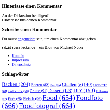
Hinterlasse einen Kommentar
An der Diskussion beteiligen?
Hinterlasse uns deinen Kommentar!
Schreibe einen Kommentar
Du musst
angemeldet
sein, um einen Kommentar abzugeben.
salzig-suess-lecker.de – ein Blog von Michael Nölke
Kontakt
Impressum
Datenschutz
Schlagwörter
Backen
(204)
Challenge
(140)
Beeren
(82)
Brot
(45)
Cheesecake
DIY
(193)
Dessert
(123)
Creme
(91)
Coffeetime
(58)
(48)
Erdbeeren
Food
(654)
Foodfoto
Fleisch
(96)
Fisch
(65)
(47)
(666)
Foodfotograf
(664)