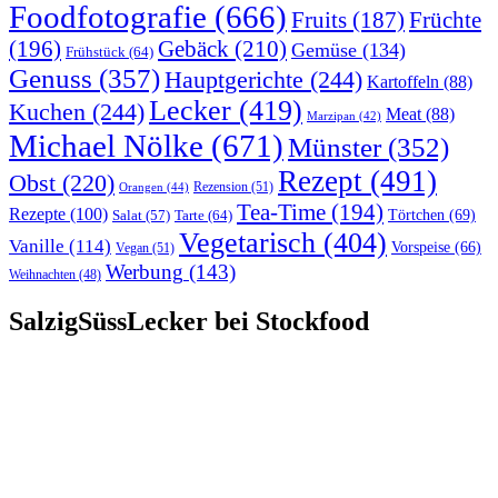
Foodfotografie
(666)
Früchte
Fruits
(187)
(196)
Gebäck
(210)
Gemüse
(134)
Frühstück
(64)
Genuss
(357)
Hauptgerichte
(244)
Kartoffeln
(88)
Lecker
(419)
Kuchen
(244)
Meat
(88)
Marzipan
(42)
Michael Nölke
(671)
Münster
(352)
Rezept
(491)
Obst
(220)
Rezension
(51)
Orangen
(44)
Tea-Time
(194)
Rezepte
(100)
Törtchen
(69)
Tarte
(64)
Salat
(57)
Vegetarisch
(404)
Vanille
(114)
Vorspeise
(66)
Vegan
(51)
Werbung
(143)
Weihnachten
(48)
SalzigSüssLecker bei Stockfood