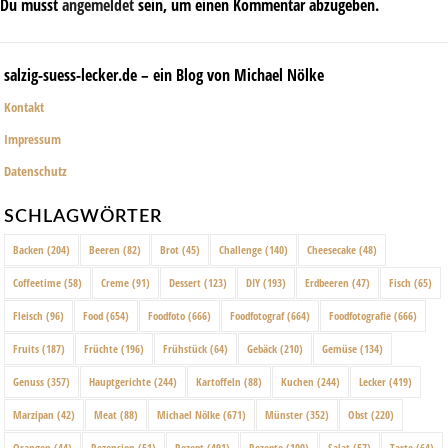
Du musst
angemeldet
sein, um einen Kommentar abzugeben.
salzig-suess-lecker.de – ein Blog von Michael Nölke
Kontakt
Impressum
Datenschutz
SCHLAGWÖRTER
Backen
(204)
Beeren
(82)
Brot
(45)
Challenge
(140)
Cheesecake
(48)
Coffeetime
(58)
Creme
(91)
Dessert
(123)
DIY
(193)
Erdbeeren
(47)
Fisch
(65)
Fleisch
(96)
Food
(654)
Foodfoto
(666)
Foodfotograf
(664)
Foodfotografie
(666)
Fruits
(187)
Früchte
(196)
Frühstück
(64)
Gebäck
(210)
Gemüse
(134)
Genuss
(357)
Hauptgerichte
(244)
Kartoffeln
(88)
Kuchen
(244)
Lecker
(419)
Marzipan
(42)
Meat
(88)
Michael Nölke
(671)
Münster
(352)
Obst
(220)
Orangen
(44)
Rezension
(51)
Rezept
(491)
Rezepte
(100)
Salat
(57)
Tarte
(64)