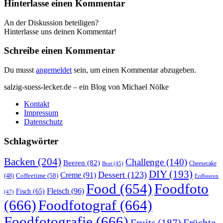
Hinterlasse einen Kommentar
An der Diskussion beteiligen?
Hinterlasse uns deinen Kommentar!
Schreibe einen Kommentar
Du musst
angemeldet
sein, um einen Kommentar abzugeben.
salzig-suess-lecker.de – ein Blog von Michael Nölke
Kontakt
Impressum
Datenschutz
Schlagwörter
Backen
(204)
Challenge
(140)
Beeren
(82)
Brot
(45)
Cheesecake
DIY
(193)
Dessert
(123)
Creme
(91)
Coffeetime
(58)
(48)
Erdbeeren
Food
(654)
Foodfoto
Fleisch
(96)
Fisch
(65)
(47)
(666)
Foodfotograf
(664)
Foodfotografie
(666)