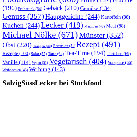
Früchte
Fruits
(187)
(196)
Gebäck
(210)
Gemüse
(134)
Frühstück
(64)
Genuss
(357)
Hauptgerichte
(244)
Kartoffeln
(88)
Lecker
(419)
Kuchen
(244)
Meat
(88)
Marzipan
(42)
Michael Nölke
(671)
Münster
(352)
Rezept
(491)
Obst
(220)
Rezension
(51)
Orangen
(44)
Tea-Time
(194)
Rezepte
(100)
Törtchen
(69)
Tarte
(64)
Salat
(57)
Vegetarisch
(404)
Vanille
(114)
Vorspeise
(66)
Vegan
(51)
Werbung
(143)
Weihnachten
(48)
SalzigSüssLecker bei Stockfood