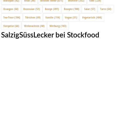
Marzipan
(42)
Meat
(88)
Michael Nölke
(671)
Münster
(352)
Obst
(220)
Orangen
(44)
Rezension
(51)
Rezept
(491)
Rezepte
(100)
Salat
(57)
Tarte
(64)
Tea-Time
(194)
Törtchen
(69)
Vanille
(114)
Vegan
(51)
Vegetarisch
(404)
Vorspeise
(66)
Weihnachten
(48)
Werbung
(143)
SalzigSüssLecker bei Stockfood