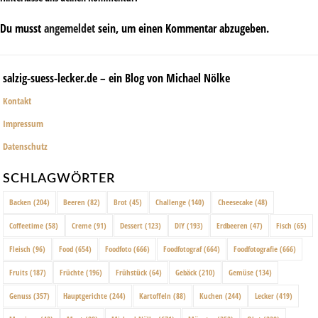
Du musst
angemeldet
sein, um einen Kommentar abzugeben.
salzig-suess-lecker.de – ein Blog von Michael Nölke
Kontakt
Impressum
Datenschutz
SCHLAGWÖRTER
Backen
(204)
Beeren
(82)
Brot
(45)
Challenge
(140)
Cheesecake
(48)
Coffeetime
(58)
Creme
(91)
Dessert
(123)
DIY
(193)
Erdbeeren
(47)
Fisch
(65)
Fleisch
(96)
Food
(654)
Foodfoto
(666)
Foodfotograf
(664)
Foodfotografie
(666)
Fruits
(187)
Früchte
(196)
Frühstück
(64)
Gebäck
(210)
Gemüse
(134)
Genuss
(357)
Hauptgerichte
(244)
Kartoffeln
(88)
Kuchen
(244)
Lecker
(419)