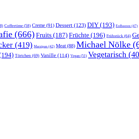
DIY
(193)
Dessert
(123)
Creme
(91)
Coffeetime
(58)
8)
Erdbeeren
(47)
afie
(666)
Früchte
(196)
Ge
Fruits
(187)
Frühstück
(64)
Michael Nölke
(
cker
(419)
Meat
(88)
Marzipan
(42)
Vegetarisch
(40
(194)
Vanille
(114)
Törtchen
(69)
Vegan
(51)