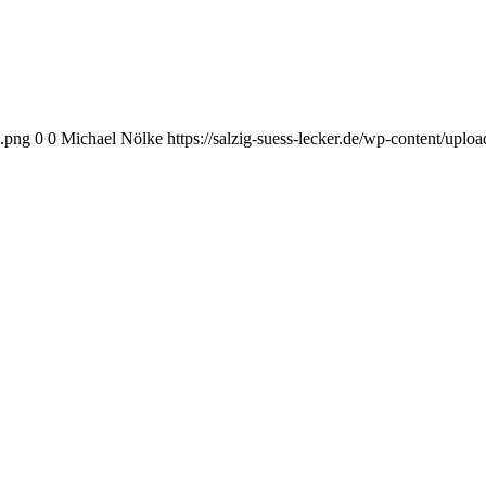
o.png
0
0
Michael Nölke
https://salzig-suess-lecker.de/wp-content/upl