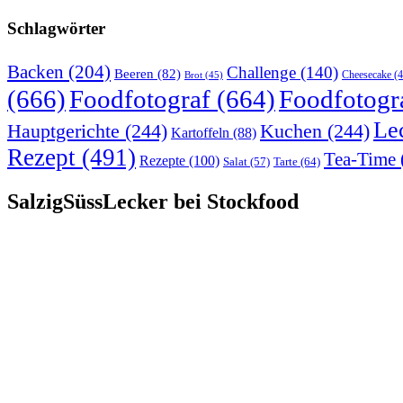
Schlagwörter
Backen
(204)
Challenge
(140)
Beeren
(82)
Brot
(45)
Cheesecake
(4
(666)
Foodfotograf
(664)
Foodfotogr
Le
Hauptgerichte
(244)
Kuchen
(244)
Kartoffeln
(88)
Rezept
(491)
Tea-Time
Rezepte
(100)
Tarte
(64)
Salat
(57)
SalzigSüssLecker bei Stockfood