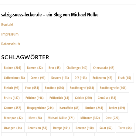
salzig-suess-lecker.de – ein Blog von Michael Nölke
Kontakt
Impressum
Datenschutz
SCHLAGWÖRTER
Backen
(204)
Beeren
(82)
Brot
(45)
Challenge
(140)
Cheesecake
(48)
Coffeetime
(58)
Creme
(91)
Dessert
(123)
DIY
(193)
Erdbeeren
(47)
Fisch
(65)
Fleisch
(96)
Food
(654)
Foodfoto
(666)
Foodfotograf
(664)
Foodfotografie
(666)
Fruits
(187)
Früchte
(196)
Frühstück
(64)
Gebäck
(210)
Gemüse
(134)
Genuss
(357)
Hauptgerichte
(244)
Kartoffeln
(88)
Kuchen
(244)
Lecker
(419)
Marzipan
(42)
Meat
(88)
Michael Nölke
(671)
Münster
(352)
Obst
(220)
Orangen
(44)
Rezension
(51)
Rezept
(491)
Rezepte
(100)
Salat
(57)
Tarte
(64)