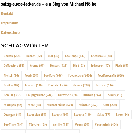
salzig-suess-lecker.de – ein Blog von Michael Nölke
Kontakt
Impressum
Datenschutz
SCHLAGWÖRTER
Backen
(204)
Beeren
(82)
Brot
(45)
Challenge
(140)
Cheesecake
(48)
Coffeetime
(58)
Creme
(91)
Dessert
(123)
DIY
(193)
Erdbeeren
(47)
Fisch
(65)
Fleisch
(96)
Food
(654)
Foodfoto
(666)
Foodfotograf
(664)
Foodfotografie
(666)
Fruits
(187)
Früchte
(196)
Frühstück
(64)
Gebäck
(210)
Gemüse
(134)
Genuss
(357)
Hauptgerichte
(244)
Kartoffeln
(88)
Kuchen
(244)
Lecker
(419)
Marzipan
(42)
Meat
(88)
Michael Nölke
(671)
Münster
(352)
Obst
(220)
Orangen
(44)
Rezension
(51)
Rezept
(491)
Rezepte
(100)
Salat
(57)
Tarte
(64)
Tea-Time
(194)
Törtchen
(69)
Vanille
(114)
Vegan
(51)
Vegetarisch
(404)