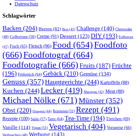
Datenschutz
Schlagwörter
Backen
(204)
Challenge
(140)
Beeren
(82)
Brot
(45)
Cheesecake
DIY
(193)
Dessert
(123)
Creme
(91)
Coffeetime
(58)
(48)
Erdbeeren
Food
(654)
Foodfoto
Fleisch
(96)
Fisch
(65)
(47)
(666)
Foodfotograf
(664)
Foodfotografie
(666)
Früchte
Fruits
(187)
(196)
Gebäck
(210)
Gemüse
(134)
Frühstück
(64)
Genuss
(357)
Hauptgerichte
(244)
Kartoffeln
(88)
Lecker
(419)
Kuchen
(244)
Meat
(88)
Marzipan
(42)
Michael Nölke
(671)
Münster
(352)
Rezept
(491)
Obst
(220)
Rezension
(51)
Orangen
(44)
Tea-Time
(194)
Rezepte
(100)
Törtchen
(69)
Tarte
(64)
Salat
(57)
Vegetarisch
(404)
Vanille
(114)
Vorspeise
(66)
Vegan
(51)
Werbung
(143)
Weihnachten
(48)