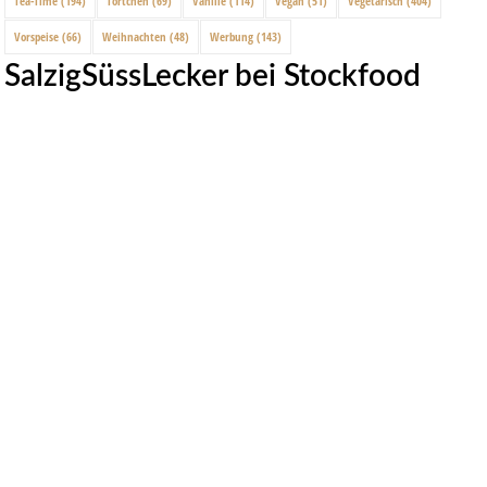
Tea-Time
(194)
Törtchen
(69)
Vanille
(114)
Vegan
(51)
Vegetarisch
(404)
Vorspeise
(66)
Weihnachten
(48)
Werbung
(143)
SalzigSüssLecker bei Stockfood