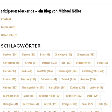
salzig-suess-lecker.de – ein Blog von Michael Nölke
Kontakt
Impressum
Datenschutz
SCHLAGWÖRTER
Backen
(204)
Beeren
(82)
Brot
(45)
Challenge
(140)
Cheesecake
(48)
Coffeetime
(58)
Creme
(91)
Dessert
(123)
DIY
(193)
Erdbeeren
(47)
Fisch
(65)
Fleisch
(96)
Food
(654)
Foodfoto
(666)
Foodfotograf
(664)
Foodfotografie
(666)
Fruits
(187)
Früchte
(196)
Frühstück
(64)
Gebäck
(210)
Gemüse
(134)
Genuss
(357)
Hauptgerichte
(244)
Kartoffeln
(88)
Kuchen
(244)
Lecker
(419)
Marzipan
(42)
Meat
(88)
Michael Nölke
(671)
Münster
(352)
Obst
(220)
Orangen
(44)
Rezension
(51)
Rezept
(491)
Rezepte
(100)
Salat
(57)
Tarte
(64)