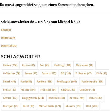
Du musst
angemeldet
sein, um einen Kommentar abzugeben.
salzig-suess-lecker.de – ein Blog von Michael Nölke
Kontakt
Impressum
Datenschutz
SCHLAGWÖRTER
Backen
(204)
Beeren
(82)
Brot
(45)
Challenge
(140)
Cheesecake
(48)
Coffeetime
(58)
Creme
(91)
Dessert
(123)
DIY
(193)
Erdbeeren
(47)
Fisch
(65)
Fleisch
(96)
Food
(654)
Foodfoto
(666)
Foodfotograf
(664)
Foodfotografie
(666)
Fruits
(187)
Früchte
(196)
Frühstück
(64)
Gebäck
(210)
Gemüse
(134)
Genuss
(357)
Hauptgerichte
(244)
Kartoffeln
(88)
Kuchen
(244)
Lecker
(419)
Marzipan
(42)
Meat
(88)
Michael Nölke
(671)
Münster
(352)
Obst
(220)