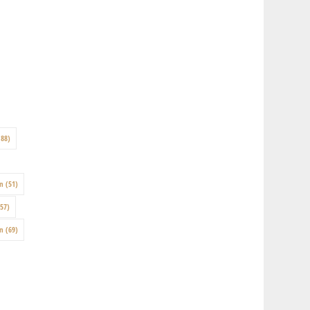
88)
on
(51)
57)
en
(69)