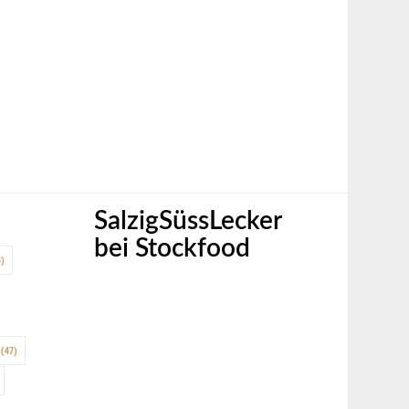
SalzigSüssLecker
bei Stockfood
)
(47)