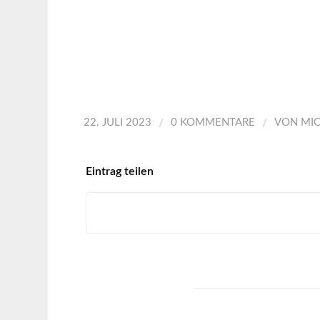
/
/
22. JULI 2023
0 KOMMENTARE
VON
MI
Eintrag teilen