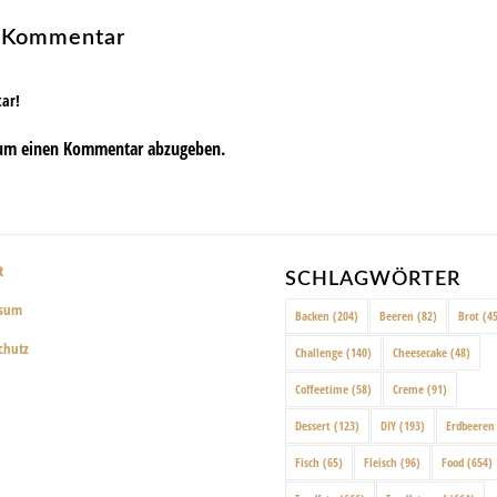
n Kommentar
tar!
um einen Kommentar abzugeben.
t
SCHLAGWÖRTER
ssum
Backen
(204)
Beeren
(82)
Brot
(45
chutz
Challenge
(140)
Cheesecake
(48)
Coffeetime
(58)
Creme
(91)
Dessert
(123)
DIY
(193)
Erdbeeren
Fisch
(65)
Fleisch
(96)
Food
(654)