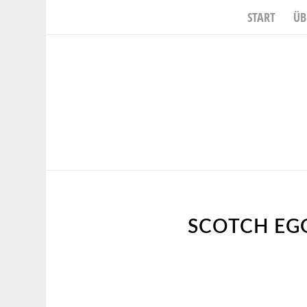
START
ÜB
SCOTCH EGG