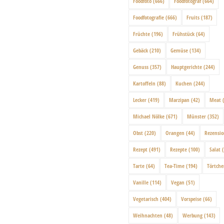
Foodfoto
(666)
Foodfotograf
(664)
Foodfotografie
(666)
Fruits
(187)
Früchte
(196)
Frühstück
(64)
Gebäck
(210)
Gemüse
(134)
Genuss
(357)
Hauptgerichte
(244)
Kartoffeln
(88)
Kuchen
(244)
Lecker
(419)
Marzipan
(42)
Meat
(
Michael Nölke
(671)
Münster
(352)
Obst
(220)
Orangen
(44)
Rezensi
Rezept
(491)
Rezepte
(100)
Salat
(
Tarte
(64)
Tea-Time
(194)
Törtch
Vanille
(114)
Vegan
(51)
Vegetarisch
(404)
Vorspeise
(66)
Weihnachten
(48)
Werbung
(143)