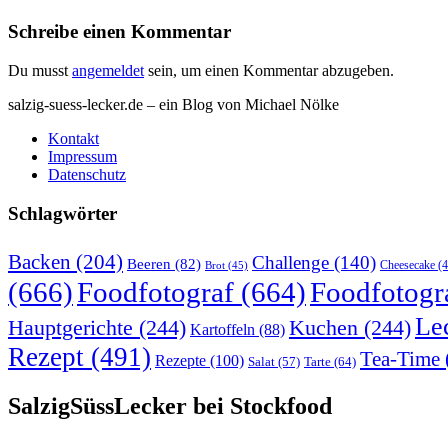
Schreibe einen Kommentar
Du musst
angemeldet
sein, um einen Kommentar abzugeben.
salzig-suess-lecker.de – ein Blog von Michael Nölke
Kontakt
Impressum
Datenschutz
Schlagwörter
Backen
(204)
Challenge
(140)
Beeren
(82)
Brot
(45)
Cheesecake
(4
(666)
Foodfotograf
(664)
Foodfotogr
Le
Hauptgerichte
(244)
Kuchen
(244)
Kartoffeln
(88)
Rezept
(491)
Tea-Time
Rezepte
(100)
Tarte
(64)
Salat
(57)
SalzigSüssLecker bei Stockfood