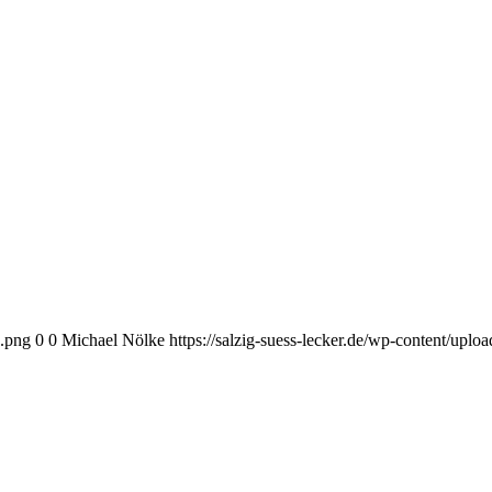
o.png
0
0
Michael Nölke
https://salzig-suess-lecker.de/wp-content/upl