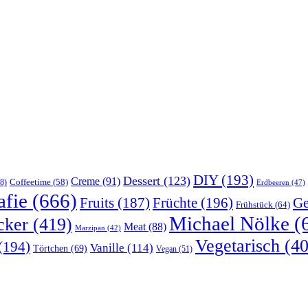
DIY
(193)
Dessert
(123)
Creme
(91)
Coffeetime
(58)
8)
Erdbeeren
(47)
afie
(666)
Früchte
(196)
Ge
Fruits
(187)
Frühstück
(64)
Michael Nölke
(
cker
(419)
Meat
(88)
Marzipan
(42)
Vegetarisch
(40
(194)
Vanille
(114)
Törtchen
(69)
Vegan
(51)