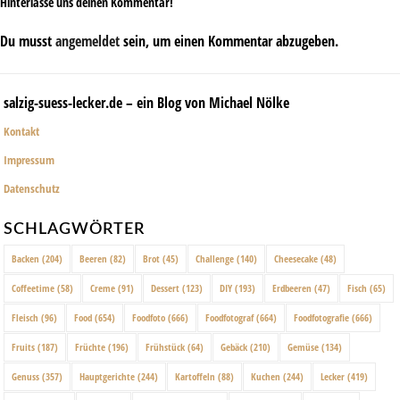
Hinterlasse uns deinen Kommentar!
Du musst
angemeldet
sein, um einen Kommentar abzugeben.
salzig-suess-lecker.de – ein Blog von Michael Nölke
Kontakt
Impressum
Datenschutz
SCHLAGWÖRTER
Backen
(204)
Beeren
(82)
Brot
(45)
Challenge
(140)
Cheesecake
(48)
Coffeetime
(58)
Creme
(91)
Dessert
(123)
DIY
(193)
Erdbeeren
(47)
Fisch
(65)
Fleisch
(96)
Food
(654)
Foodfoto
(666)
Foodfotograf
(664)
Foodfotografie
(666)
Fruits
(187)
Früchte
(196)
Frühstück
(64)
Gebäck
(210)
Gemüse
(134)
Genuss
(357)
Hauptgerichte
(244)
Kartoffeln
(88)
Kuchen
(244)
Lecker
(419)