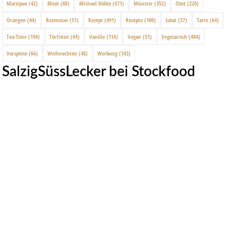
Marzipan
(42)
Meat
(88)
Michael Nölke
(671)
Münster
(352)
Obst
(220)
Orangen
(44)
Rezension
(51)
Rezept
(491)
Rezepte
(100)
Salat
(57)
Tarte
(64)
Tea-Time
(194)
Törtchen
(69)
Vanille
(114)
Vegan
(51)
Vegetarisch
(404)
Vorspeise
(66)
Weihnachten
(48)
Werbung
(143)
SalzigSüssLecker bei Stockfood