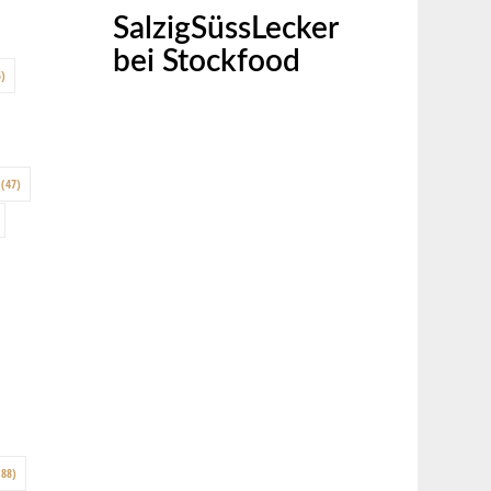
SalzigSüssLecker
bei Stockfood
)
(47)
88)