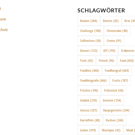
t
SCHLAGWÖRTER
ssum
Backen
(204)
Beeren
(82)
Brot
(45
chutz
Challenge
(140)
Cheesecake
(48)
Coffeetime
(58)
Creme
(91)
Dessert
(123)
DIY
(193)
Erdbeeren
Fisch
(65)
Fleisch
(96)
Food
(654)
Foodfoto
(666)
Foodfotograf
(664)
Foodfotografie
(666)
Fruits
(187)
Früchte
(196)
Frühstück
(64)
Gebäck
(210)
Gemüse
(134)
Genuss
(357)
Hauptgerichte
(244)
Kartoffeln
(88)
Kuchen
(244)
Lecker
(419)
Marzipan
(42)
Meat
(