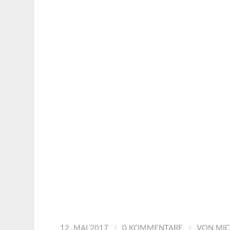
/
/
12. MAI 2017
0 KOMMENTARE
VON
MIC