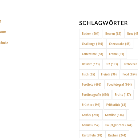
t
SCHLAGWÖRTER
ssum
Backen
(204)
Beeren
(82)
Brot
(45
chutz
Challenge
(140)
Cheesecake
(48)
Coffeetime
(58)
Creme
(91)
Dessert
(123)
DIY
(193)
Erdbeeren
Fisch
(65)
Fleisch
(96)
Food
(654)
Foodfoto
(666)
Foodfotograf
(664)
Foodfotografie
(666)
Fruits
(187)
Früchte
(196)
Frühstück
(64)
Gebäck
(210)
Gemüse
(134)
Genuss
(357)
Hauptgerichte
(244)
Kartoffeln
(88)
Kuchen
(244)