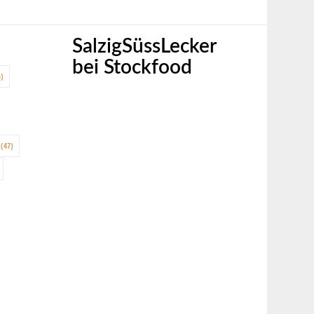
SalzigSüssLecker
bei Stockfood
)
(47)