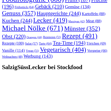
Früchte
Fruits
(187)
(196)
Gebäck
(210)
Gemüse
(134)
Frühstück
(64)
Genuss
(357)
Hauptgerichte
(244)
Kartoffeln
(88)
Lecker
(419)
Kuchen
(244)
Meat
(88)
Marzipan
(42)
Michael Nölke
(671)
Münster
(352)
Rezept
(491)
Obst
(220)
Rezension
(51)
Orangen
(44)
Tea-Time
(194)
Rezepte
(100)
Törtchen
(69)
Tarte
(64)
Salat
(57)
Vegetarisch
(404)
Vanille
(114)
Vorspeise
(66)
Vegan
(51)
Werbung
(143)
Weihnachten
(48)
SalzigSüssLecker bei Stockfood