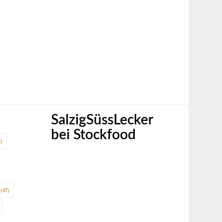
SalzigSüssLecker
bei Stockfood
)
(47)