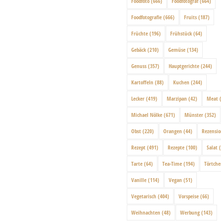
Foodfoto
(666)
Foodfotograf
(664)
Foodfotografie
(666)
Fruits
(187)
Früchte
(196)
Frühstück
(64)
Gebäck
(210)
Gemüse
(134)
Genuss
(357)
Hauptgerichte
(244)
Kartoffeln
(88)
Kuchen
(244)
Lecker
(419)
Marzipan
(42)
Meat
(
Michael Nölke
(671)
Münster
(352)
Obst
(220)
Orangen
(44)
Rezensi
Rezept
(491)
Rezepte
(100)
Salat
(
Tarte
(64)
Tea-Time
(194)
Törtch
Vanille
(114)
Vegan
(51)
Vegetarisch
(404)
Vorspeise
(66)
Weihnachten
(48)
Werbung
(143)