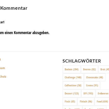
n Kommentar
tar!
um einen Kommentar abzugeben.
t
SCHLAGWÖRTER
ssum
Backen
(204)
Beeren
(82)
Brot
(45
chutz
Challenge
(140)
Cheesecake
(48)
Coffeetime
(58)
Creme
(91)
Dessert
(123)
DIY
(193)
Erdbeeren
Fisch
(65)
Fleisch
(96)
Food
(654)