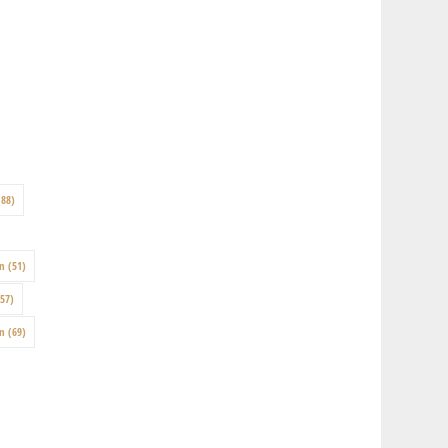
88)
on
(51)
57)
en
(69)