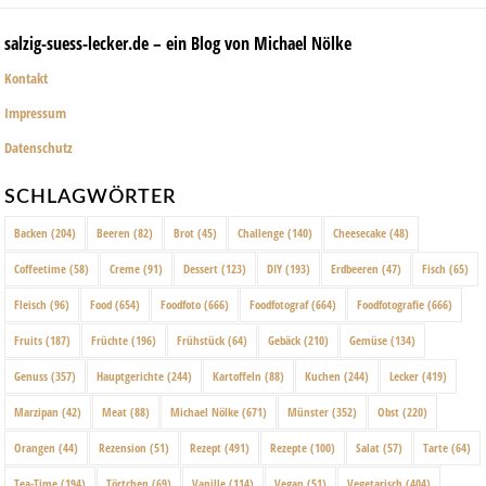
salzig-suess-lecker.de – ein Blog von Michael Nölke
Kontakt
Impressum
Datenschutz
SCHLAGWÖRTER
Backen
(204)
Beeren
(82)
Brot
(45)
Challenge
(140)
Cheesecake
(48)
Coffeetime
(58)
Creme
(91)
Dessert
(123)
DIY
(193)
Erdbeeren
(47)
Fisch
(65)
Fleisch
(96)
Food
(654)
Foodfoto
(666)
Foodfotograf
(664)
Foodfotografie
(666)
Fruits
(187)
Früchte
(196)
Frühstück
(64)
Gebäck
(210)
Gemüse
(134)
Genuss
(357)
Hauptgerichte
(244)
Kartoffeln
(88)
Kuchen
(244)
Lecker
(419)
Marzipan
(42)
Meat
(88)
Michael Nölke
(671)
Münster
(352)
Obst
(220)
Orangen
(44)
Rezension
(51)
Rezept
(491)
Rezepte
(100)
Salat
(57)
Tarte
(64)
Tea-Time
(194)
Törtchen
(69)
Vanille
(114)
Vegan
(51)
Vegetarisch
(404)