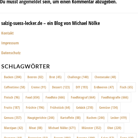
Du musst
angemeldet
sein, um einen Kommentar abzugeben.
salzig-suess-lecker.de – ein Blog von Michael Nölke
Kontakt
Impressum
Datenschutz
SCHLAGWÖRTER
Backen
(204)
Beeren
(82)
Brot
(45)
Challenge
(140)
Cheesecake
(48)
Coffeetime
(58)
Creme
(91)
Dessert
(123)
DIY
(193)
Erdbeeren
(47)
Fisch
(65)
Fleisch
(96)
Food
(654)
Foodfoto
(666)
Foodfotograf
(664)
Foodfotografie
(666)
Fruits
(187)
Früchte
(196)
Frühstück
(64)
Gebäck
(210)
Gemüse
(134)
Genuss
(357)
Hauptgerichte
(244)
Kartoffeln
(88)
Kuchen
(244)
Lecker
(419)
Marzipan
(42)
Meat
(88)
Michael Nölke
(671)
Münster
(352)
Obst
(220)
Orangen
(44)
Rezension
(51)
Rezept
(491)
Rezepte
(100)
Salat
(57)
Tarte
(64)