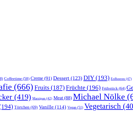
DIY
(193)
Dessert
(123)
Creme
(91)
Coffeetime
(58)
8)
Erdbeeren
(47)
afie
(666)
Früchte
(196)
Ge
Fruits
(187)
Frühstück
(64)
Michael Nölke
(
cker
(419)
Meat
(88)
Marzipan
(42)
Vegetarisch
(40
(194)
Vanille
(114)
Törtchen
(69)
Vegan
(51)