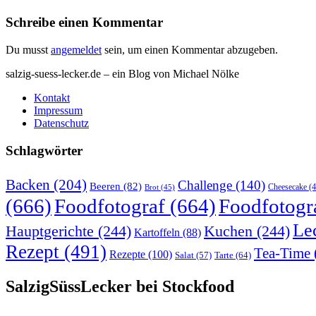
Schreibe einen Kommentar
Du musst
angemeldet
sein, um einen Kommentar abzugeben.
salzig-suess-lecker.de – ein Blog von Michael Nölke
Kontakt
Impressum
Datenschutz
Schlagwörter
Backen
(204)
Challenge
(140)
Beeren
(82)
Brot
(45)
Cheesecake
(4
(666)
Foodfotograf
(664)
Foodfotogr
Le
Hauptgerichte
(244)
Kuchen
(244)
Kartoffeln
(88)
Rezept
(491)
Tea-Time
Rezepte
(100)
Tarte
(64)
Salat
(57)
SalzigSüssLecker bei Stockfood