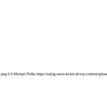
o.png
0
0
Michael Nölke
https://salzig-suess-lecker.de/wp-content/upl