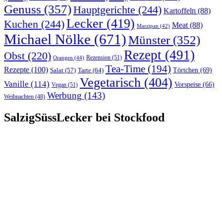
Genuss
(357)
Hauptgerichte
(244)
Kartoffeln
(88)
Lecker
(419)
Kuchen
(244)
Meat
(88)
Marzipan
(42)
Michael Nölke
(671)
Münster
(352)
Rezept
(491)
Obst
(220)
Rezension
(51)
Orangen
(44)
Tea-Time
(194)
Rezepte
(100)
Törtchen
(69)
Tarte
(64)
Salat
(57)
Vegetarisch
(404)
Vanille
(114)
Vorspeise
(66)
Vegan
(51)
Werbung
(143)
Weihnachten
(48)
SalzigSüssLecker bei Stockfood