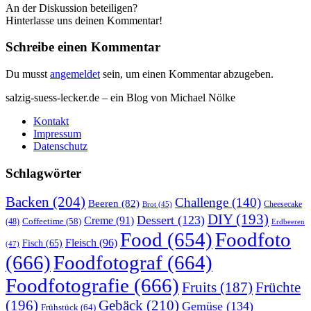
An der Diskussion beteiligen?
Hinterlasse uns deinen Kommentar!
Schreibe einen Kommentar
Du musst
angemeldet
sein, um einen Kommentar abzugeben.
salzig-suess-lecker.de – ein Blog von Michael Nölke
Kontakt
Impressum
Datenschutz
Schlagwörter
Backen
(204)
Challenge
(140)
Beeren
(82)
Brot
(45)
Cheesecake
DIY
(193)
Dessert
(123)
Creme
(91)
Coffeetime
(58)
(48)
Erdbeeren
Food
(654)
Foodfoto
Fleisch
(96)
Fisch
(65)
(47)
(666)
Foodfotograf
(664)
Foodfotografie
(666)
Früchte
Fruits
(187)
(196)
Gebäck
(210)
Gemüse
(134)
Frühstück
(64)