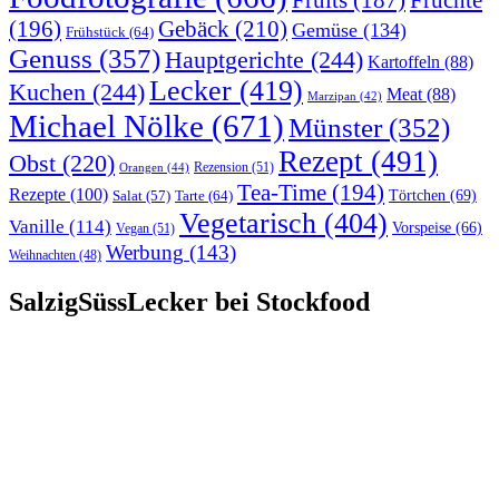
Früchte
Fruits
(187)
(196)
Gebäck
(210)
Gemüse
(134)
Frühstück
(64)
Genuss
(357)
Hauptgerichte
(244)
Kartoffeln
(88)
Lecker
(419)
Kuchen
(244)
Meat
(88)
Marzipan
(42)
Michael Nölke
(671)
Münster
(352)
Rezept
(491)
Obst
(220)
Rezension
(51)
Orangen
(44)
Tea-Time
(194)
Rezepte
(100)
Törtchen
(69)
Tarte
(64)
Salat
(57)
Vegetarisch
(404)
Vanille
(114)
Vorspeise
(66)
Vegan
(51)
Werbung
(143)
Weihnachten
(48)
SalzigSüssLecker bei Stockfood