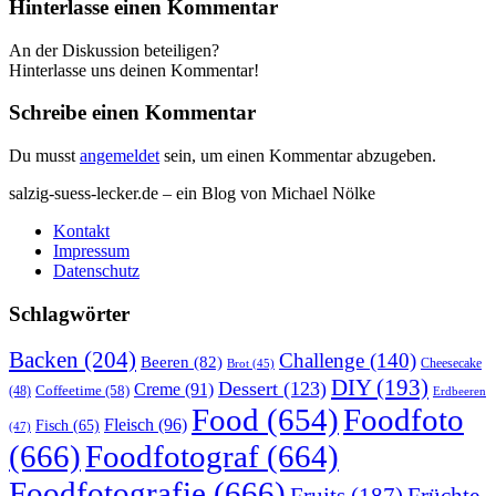
Hinterlasse einen Kommentar
An der Diskussion beteiligen?
Hinterlasse uns deinen Kommentar!
Schreibe einen Kommentar
Du musst
angemeldet
sein, um einen Kommentar abzugeben.
salzig-suess-lecker.de – ein Blog von Michael Nölke
Kontakt
Impressum
Datenschutz
Schlagwörter
Backen
(204)
Challenge
(140)
Beeren
(82)
Brot
(45)
Cheesecake
DIY
(193)
Dessert
(123)
Creme
(91)
Coffeetime
(58)
(48)
Erdbeeren
Food
(654)
Foodfoto
Fleisch
(96)
Fisch
(65)
(47)
(666)
Foodfotograf
(664)
Foodfotografie
(666)