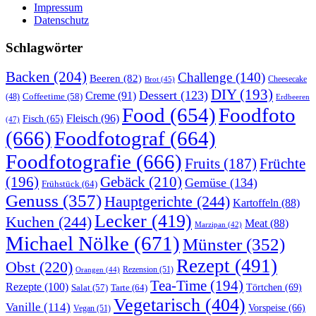
Impressum
Datenschutz
Schlagwörter
Backen
(204)
Challenge
(140)
Beeren
(82)
Brot
(45)
Cheesecake
DIY
(193)
Dessert
(123)
Creme
(91)
Coffeetime
(58)
(48)
Erdbeeren
Food
(654)
Foodfoto
Fleisch
(96)
Fisch
(65)
(47)
(666)
Foodfotograf
(664)
Foodfotografie
(666)
Früchte
Fruits
(187)
(196)
Gebäck
(210)
Gemüse
(134)
Frühstück
(64)
Genuss
(357)
Hauptgerichte
(244)
Kartoffeln
(88)
Lecker
(419)
Kuchen
(244)
Meat
(88)
Marzipan
(42)
Michael Nölke
(671)
Münster
(352)
Rezept
(491)
Obst
(220)
Rezension
(51)
Orangen
(44)
Tea-Time
(194)
Rezepte
(100)
Törtchen
(69)
Tarte
(64)
Salat
(57)
Vegetarisch
(404)
Vanille
(114)
Vorspeise
(66)
Vegan
(51)