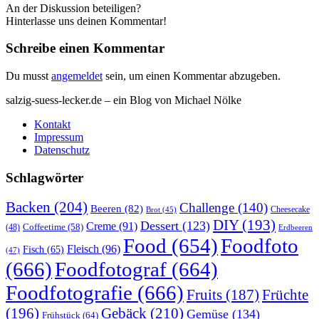
An der Diskussion beteiligen?
Hinterlasse uns deinen Kommentar!
Schreibe einen Kommentar
Du musst
angemeldet
sein, um einen Kommentar abzugeben.
salzig-suess-lecker.de – ein Blog von Michael Nölke
Kontakt
Impressum
Datenschutz
Schlagwörter
Backen
(204)
Challenge
(140)
Beeren
(82)
Brot
(45)
Cheesecake
DIY
(193)
Dessert
(123)
Creme
(91)
Coffeetime
(58)
(48)
Erdbeeren
Food
(654)
Foodfoto
Fleisch
(96)
Fisch
(65)
(47)
(666)
Foodfotograf
(664)
Foodfotografie
(666)
Früchte
Fruits
(187)
(196)
Gebäck
(210)
Gemüse
(134)
Frühstück
(64)