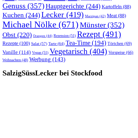
Genuss
(357)
Hauptgerichte
(244)
Kartoffeln
(88)
Lecker
(419)
Kuchen
(244)
Meat
(88)
Marzipan
(42)
Michael Nölke
(671)
Münster
(352)
Rezept
(491)
Obst
(220)
Rezension
(51)
Orangen
(44)
Tea-Time
(194)
Rezepte
(100)
Törtchen
(69)
Tarte
(64)
Salat
(57)
Vegetarisch
(404)
Vanille
(114)
Vorspeise
(66)
Vegan
(51)
Werbung
(143)
Weihnachten
(48)
SalzigSüssLecker bei Stockfood